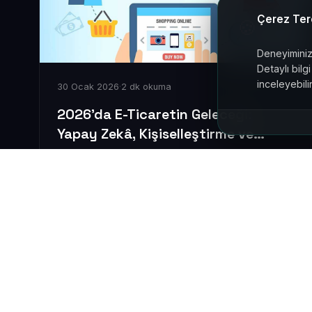
Çerez Terc
🍪
Deneyiminizi
Detaylı bilgi
inceleyebilir
30 Ocak 2026
·
2 dk okuma
2026’da E-Ticaretin Geleceği:
🔒 Zorunlu Çere
Yapay Zekâ, Kişiselleştirme ve
Sitenin çalışması 
Otomasyon
2026’da e-ticaret; yapay zekâ, kişiselleştirme ve
📊 Analiz Çerez
otomasyonla dönüşüyor. Yeni trendler ve
Siteyi nasıl kulla
işletmeler için kritik fırsatlar bu yazıda.
⚙️ İşlevsel Çer
Devamını Oku
→
Tercihlerinizi hatır