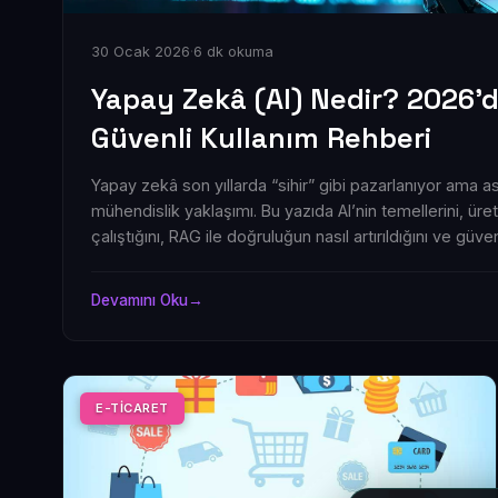
30 Ocak 2026
·
6 dk okuma
Yapay Zekâ (AI) Nedir? 2026’d
Güvenli Kullanım Rehberi
Yapay zekâ son yıllarda “sihir” gibi pazarlanıyor ama as
mühendislik yaklaşımı. Bu yazıda AI’nin temellerini, ür
çalıştığını, RAG ile doğruluğun nasıl artırıldığını ve güve
dille anlatıyorum.
Devamını Oku
→
E-TICARET