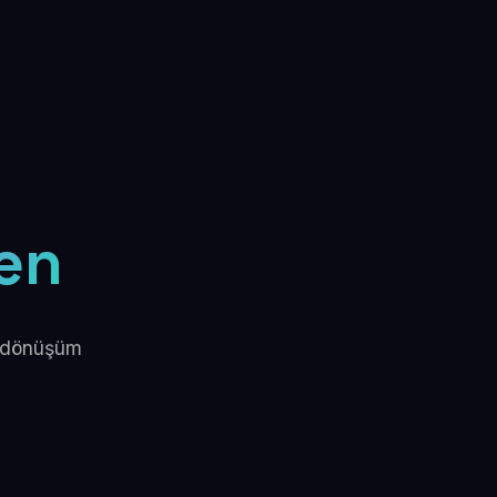
en
al dönüşüm