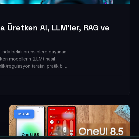
a Üretken AI, LLM’ler, RAG ve
lında belirli prensiplere dayanan
etken modellerin (LLM) nasıl
nlik/regülasyon tarafını pratik bir
MOBIL