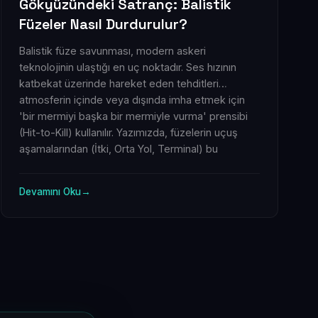
Gökyüzündeki Satranç: Balistik
Füzeler Nasıl Durdurulur?
Balistik füze savunması, modern askeri
teknolojinin ulaştığı en uç noktadır. Ses hızının
katbekat üzerinde hareket eden tehditleri
atmosferin içinde veya dışında imha etmek için
'bir mermiyi başka bir mermiyle vurma' prensibi
(Hit-to-Kill) kullanılır. Yazımızda, füzelerin uçuş
aşamalarından (İtki, Orta Yol, Terminal) bu
tehditlere karşı geliştirilen THAAD, S-400 ve
Arrow 3 gibi sistemlerin çalışma mantığına kadar
Devamını Oku
→
tüm teknik detayları inceliyoruz. Ayrıca, tek bir
önleyici füzenin neden 15 milyon dolar gibi
astronomik rakamlara ulaştığını ve bu sistemlerin
stratejik maliyet analizini masaya yatırıyoruz.