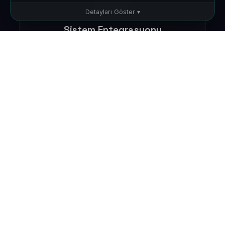
Detayları Göster ▾
🔒 Zorunlu Çerezler
Sitenin çalışması için gerekli
Sistem Entegrasyonu
📊 Analiz Çerezleri
Mevcut ERP, CRM ve özel yazılımlarınızla
Siteyi nasıl kullandığınızı anlamamıza yardımcı olur
sorunsuz entegrasyon. Verileriniz her yerde
senkronize.
⚙️ İşlevsel Çerezler
Tercihlerinizi hatırlar
Yüksek Performans
Native benzeri hız ve akıcılık. Kullanıcılarınız
farkı hissedecek.