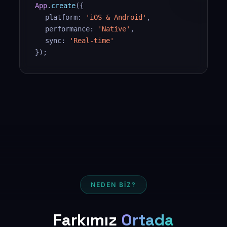
App
.
create
({
platform:
'iOS & Android'
,
performance:
'Native'
,
sync:
'Real-time'
});
NEDEN BİZ?
Farkımız
Ortada