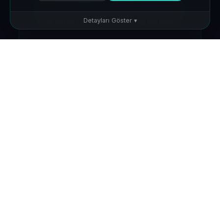
Sistem kaynaklarını verimli kullanan, hızlı ve
akıcı çalışan profesyonel uygulamalar.
Detayları Göster ▾
🔒 Zorunlu Çerezler
Sitenin çalışması için gerekli
📊 Analiz Çerezleri
Siteyi nasıl kullandığınızı anlamamıza yardımcı olur
⚙️ İşlevsel Çerezler
Tercihlerinizi hatırlar
Güvenlik & Lisanslama
Gelişmiş şifreleme, lisans yönetimi ve
kullanıcı yetkilendirme sistemleri.